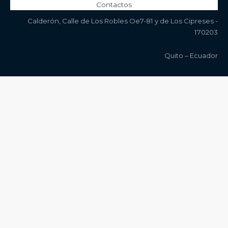
Contactos
Calderón, Calle de Los Robles Oe7-81 y de Los Cipreses -
170203
Quito – Ecuador