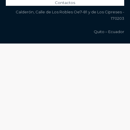
Contactos
Calderón, Calle de Los Robles Oe7-81 y de Los Cipreses -
170203
Quito – Ecuador