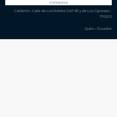
Contactos
Calderón, Calle de Los Robles Oe7-81 y de Los Cipreses -
170203
Quito – Ecuador